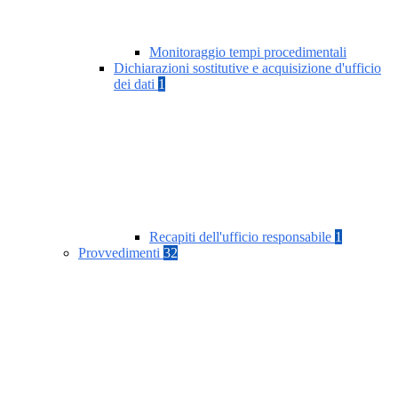
Monitoraggio tempi procedimentali
Dichiarazioni sostitutive e acquisizione d'ufficio
dei dati
1
Recapiti dell'ufficio responsabile
1
Provvedimenti
32