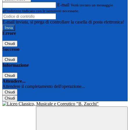
E-mail
Verrà inviato un messaggio
all'indirizzo indicato con le istruzioni necessarie.
E-mail inviata, si prega di controllare la casella di posta elettronica!
Errore
Chiudi
Successo
Chiudi
Informazione
Chiudi
Attendere...
Attendere il completamento dell'operazione...
Chiudi
Chiudi