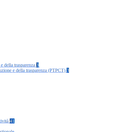
 e della trasparenza
3
rruzione e della trasparenza (PTPCT)
3
tività
41
stionale