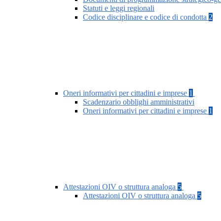
Statuti e leggi regionali
Codice disciplinare e codice di condotta
2
Oneri informativi per cittadini e imprese
1
Scadenzario obblighi amministrativi
Oneri informativi per cittadini e imprese
1
Attestazioni OIV o struttura analoga
5
Attestazioni OIV o struttura analoga
5