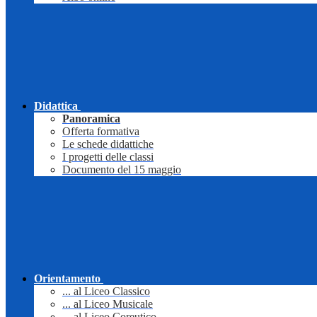
Didattica
Panoramica
Offerta formativa
Le schede didattiche
I progetti delle classi
Documento del 15 maggio
Orientamento
... al Liceo Classico
... al Liceo Musicale
... al Liceo Coreutico