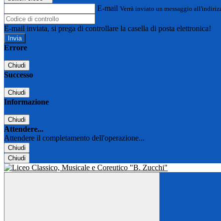
E-mail
Verrà inviato un messaggio all'indirizz
E-mail inviata, si prega di controllare la casella di posta elettronica!
Errore
Chiudi
Successo
Chiudi
Informazione
Chiudi
Attendere...
Attendere il completamento dell'operazione...
Chiudi
Chiudi