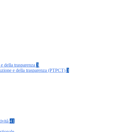
 e della trasparenza
3
rruzione e della trasparenza (PTPCT)
3
tività
41
stionale