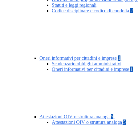
Statuti e leggi regionali
Codice disciplinare e codice di condotta
2
Oneri informativi per cittadini e imprese
1
Scadenzario obblighi amministrativi
Oneri informativi per cittadini e imprese
1
Attestazioni OIV o struttura analoga
5
Attestazioni OIV o struttura analoga
5