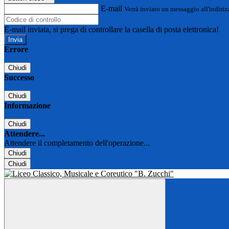
E-mail
Verrà inviato un messaggio all'indirizz
E-mail inviata, si prega di controllare la casella di posta elettronica!
Errore
Chiudi
Successo
Chiudi
Informazione
Chiudi
Attendere...
Attendere il completamento dell'operazione...
Chiudi
Chiudi