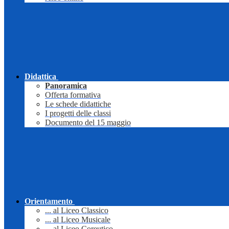
Didattica
Panoramica
Offerta formativa
Le schede didattiche
I progetti delle classi
Documento del 15 maggio
Orientamento
... al Liceo Classico
... al Liceo Musicale
... al Liceo Coreutico