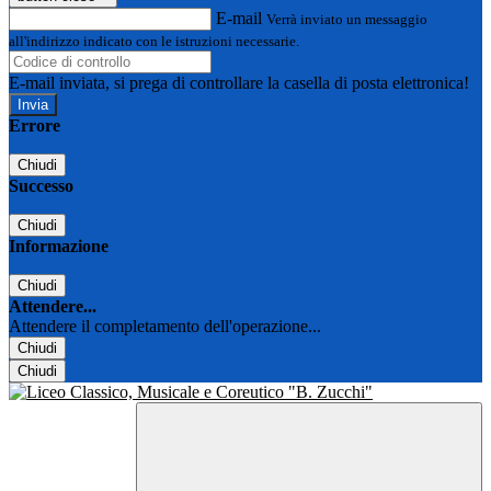
E-mail
Verrà inviato un messaggio
all'indirizzo indicato con le istruzioni necessarie.
E-mail inviata, si prega di controllare la casella di posta elettronica!
Errore
Chiudi
Successo
Chiudi
Informazione
Chiudi
Attendere...
Attendere il completamento dell'operazione...
Chiudi
Chiudi