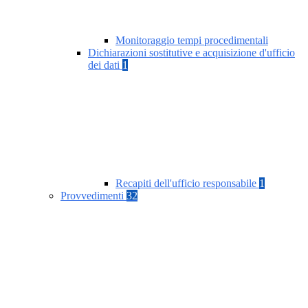
Monitoraggio tempi procedimentali
Dichiarazioni sostitutive e acquisizione d'ufficio
dei dati
1
Recapiti dell'ufficio responsabile
1
Provvedimenti
32