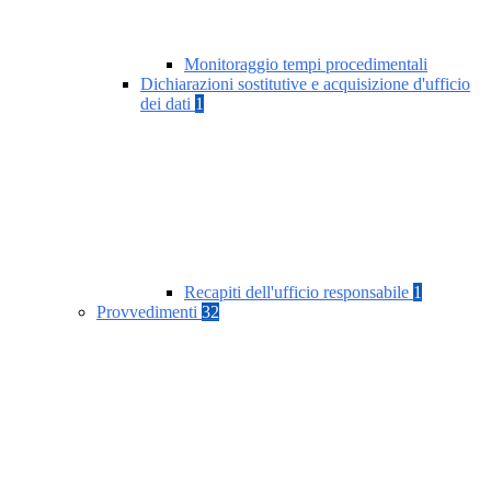
Monitoraggio tempi procedimentali
Dichiarazioni sostitutive e acquisizione d'ufficio
dei dati
1
Recapiti dell'ufficio responsabile
1
Provvedimenti
32