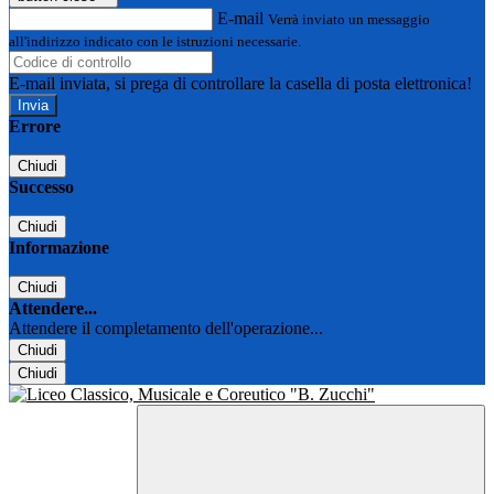
E-mail
Verrà inviato un messaggio
all'indirizzo indicato con le istruzioni necessarie.
E-mail inviata, si prega di controllare la casella di posta elettronica!
Errore
Chiudi
Successo
Chiudi
Informazione
Chiudi
Attendere...
Attendere il completamento dell'operazione...
Chiudi
Chiudi