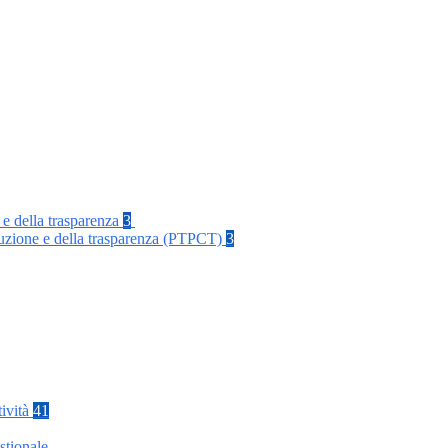
 e della trasparenza
3
rruzione e della trasparenza (PTPCT)
3
tività
41
stionale