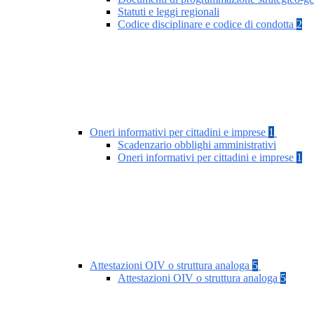
Statuti e leggi regionali
Codice disciplinare e codice di condotta
2
Oneri informativi per cittadini e imprese
1
Scadenzario obblighi amministrativi
Oneri informativi per cittadini e imprese
1
Attestazioni OIV o struttura analoga
5
Attestazioni OIV o struttura analoga
5