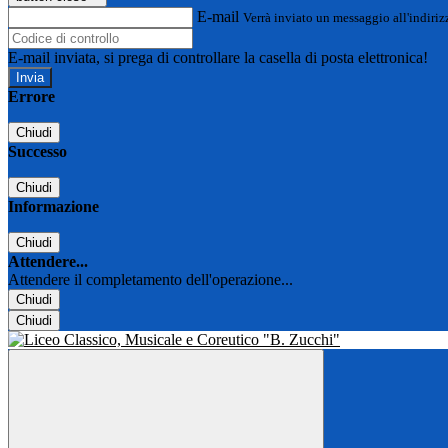
E-mail
Verrà inviato un messaggio all'indirizz
E-mail inviata, si prega di controllare la casella di posta elettronica!
Errore
Chiudi
Successo
Chiudi
Informazione
Chiudi
Attendere...
Attendere il completamento dell'operazione...
Chiudi
Chiudi