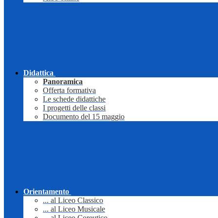
Didattica
Panoramica
Offerta formativa
Le schede didattiche
I progetti delle classi
Documento del 15 maggio
Orientamento
... al Liceo Classico
... al Liceo Musicale
... al Liceo Coreutico