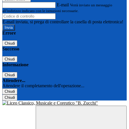
E-mail
Verrà inviato un messaggio
all'indirizzo indicato con le istruzioni necessarie.
E-mail inviata, si prega di controllare la casella di posta elettronica!
Errore
Chiudi
Successo
Chiudi
Informazione
Chiudi
Attendere...
Attendere il completamento dell'operazione...
Chiudi
Chiudi