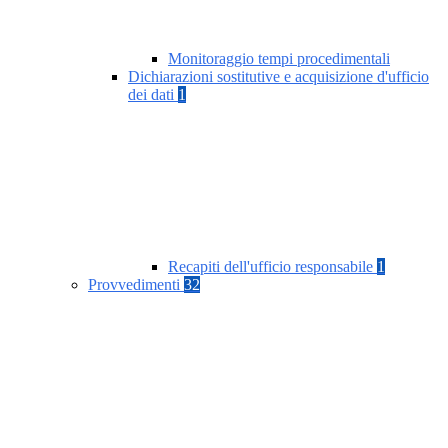
Monitoraggio tempi procedimentali
Dichiarazioni sostitutive e acquisizione d'ufficio
dei dati
1
Recapiti dell'ufficio responsabile
1
Provvedimenti
32