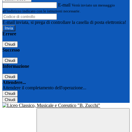
E-mail
Verrà inviato un messaggio
all'indirizzo indicato con le istruzioni necessarie.
E-mail inviata, si prega di controllare la casella di posta elettronica!
Errore
Chiudi
Successo
Chiudi
Informazione
Chiudi
Attendere...
Attendere il completamento dell'operazione...
Chiudi
Chiudi