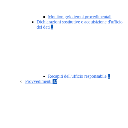
Monitoraggio tempi procedimentali
Dichiarazioni sostitutive e acquisizione d'ufficio
dei dati
1
Recapiti dell'ufficio responsabile
1
Provvedimenti
32