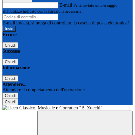
E-mail
Verrà inviato un messaggio
all'indirizzo indicato con le istruzioni necessarie.
E-mail inviata, si prega di controllare la casella di posta elettronica!
Errore
Chiudi
Successo
Chiudi
Informazione
Chiudi
Attendere...
Attendere il completamento dell'operazione...
Chiudi
Chiudi