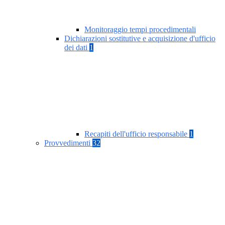
Monitoraggio tempi procedimentali
Dichiarazioni sostitutive e acquisizione d'ufficio
dei dati
1
Recapiti dell'ufficio responsabile
1
Provvedimenti
32