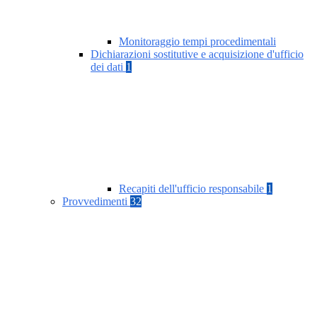
Monitoraggio tempi procedimentali
Dichiarazioni sostitutive e acquisizione d'ufficio
dei dati
1
Recapiti dell'ufficio responsabile
1
Provvedimenti
32