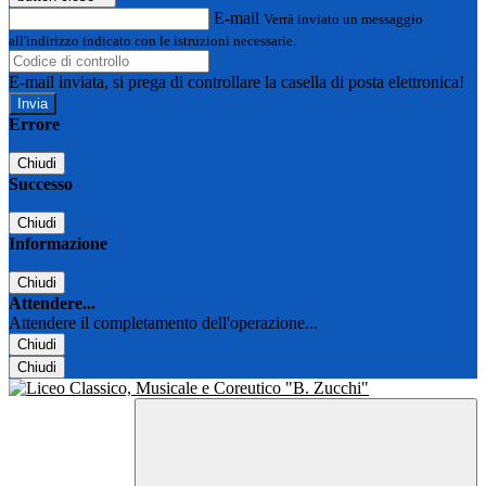
E-mail
Verrà inviato un messaggio
all'indirizzo indicato con le istruzioni necessarie.
E-mail inviata, si prega di controllare la casella di posta elettronica!
Errore
Chiudi
Successo
Chiudi
Informazione
Chiudi
Attendere...
Attendere il completamento dell'operazione...
Chiudi
Chiudi