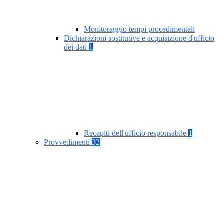
Monitoraggio tempi procedimentali
Dichiarazioni sostitutive e acquisizione d'ufficio
dei dati
1
Recapiti dell'ufficio responsabile
1
Provvedimenti
32