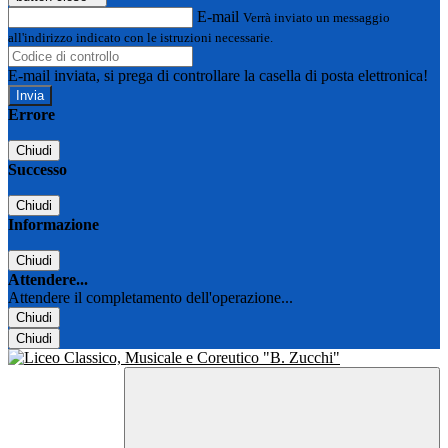
E-mail
Verrà inviato un messaggio
all'indirizzo indicato con le istruzioni necessarie.
E-mail inviata, si prega di controllare la casella di posta elettronica!
Errore
Chiudi
Successo
Chiudi
Informazione
Chiudi
Attendere...
Attendere il completamento dell'operazione...
Chiudi
Chiudi