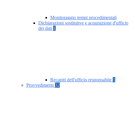
Monitoraggio tempi procedimentali
Dichiarazioni sostitutive e acquisizione d'ufficio
dei dati
1
Recapiti dell'ufficio responsabile
1
Provvedimenti
32