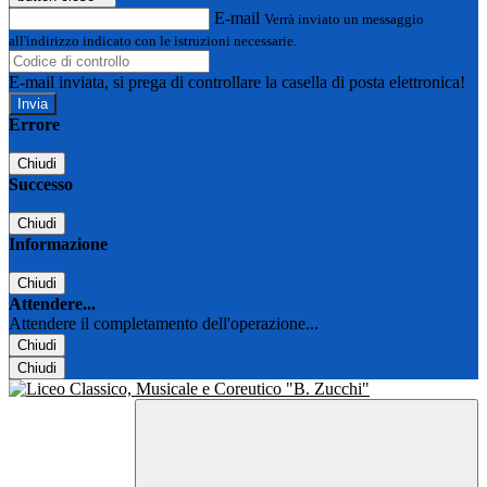
E-mail
Verrà inviato un messaggio
all'indirizzo indicato con le istruzioni necessarie.
E-mail inviata, si prega di controllare la casella di posta elettronica!
Errore
Chiudi
Successo
Chiudi
Informazione
Chiudi
Attendere...
Attendere il completamento dell'operazione...
Chiudi
Chiudi