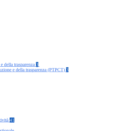
 e della trasparenza
3
rruzione e della trasparenza (PTPCT)
3
tività
41
stionale