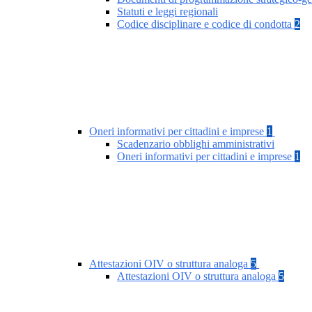
Statuti e leggi regionali
Codice disciplinare e codice di condotta
2
Oneri informativi per cittadini e imprese
1
Scadenzario obblighi amministrativi
Oneri informativi per cittadini e imprese
1
Attestazioni OIV o struttura analoga
5
Attestazioni OIV o struttura analoga
5