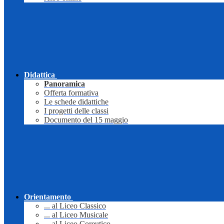
Didattica
Panoramica
Offerta formativa
Le schede didattiche
I progetti delle classi
Documento del 15 maggio
Orientamento
... al Liceo Classico
... al Liceo Musicale
... al Liceo Coreutico