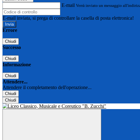
E-mail
Verrà inviato un messaggio all'indirizz
E-mail inviata, si prega di controllare la casella di posta elettronica!
Errore
Chiudi
Successo
Chiudi
Informazione
Chiudi
Attendere...
Attendere il completamento dell'operazione...
Chiudi
Chiudi