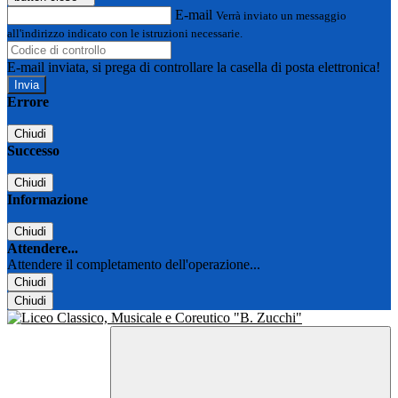
E-mail
Verrà inviato un messaggio
all'indirizzo indicato con le istruzioni necessarie.
E-mail inviata, si prega di controllare la casella di posta elettronica!
Errore
Chiudi
Successo
Chiudi
Informazione
Chiudi
Attendere...
Attendere il completamento dell'operazione...
Chiudi
Chiudi