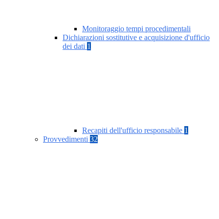
Monitoraggio tempi procedimentali
Dichiarazioni sostitutive e acquisizione d'ufficio
dei dati
1
Recapiti dell'ufficio responsabile
1
Provvedimenti
32