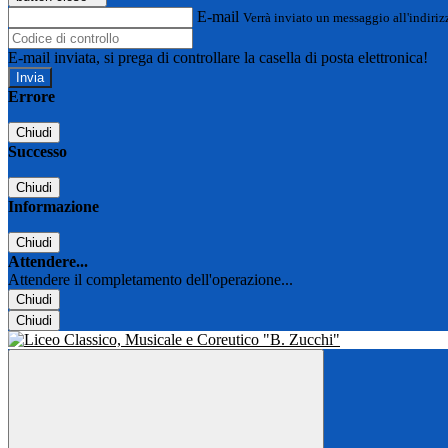
E-mail
Verrà inviato un messaggio all'indirizz
E-mail inviata, si prega di controllare la casella di posta elettronica!
Errore
Chiudi
Successo
Chiudi
Informazione
Chiudi
Attendere...
Attendere il completamento dell'operazione...
Chiudi
Chiudi