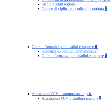
Statuti e leggi regionali
Codice disciplinare e codice di condotta
2
Oneri informativi per cittadini e imprese
1
Scadenzario obblighi amministrativi
Oneri informativi per cittadini e imprese
1
Attestazioni OIV o struttura analoga
5
Attestazioni OIV o struttura analoga
5