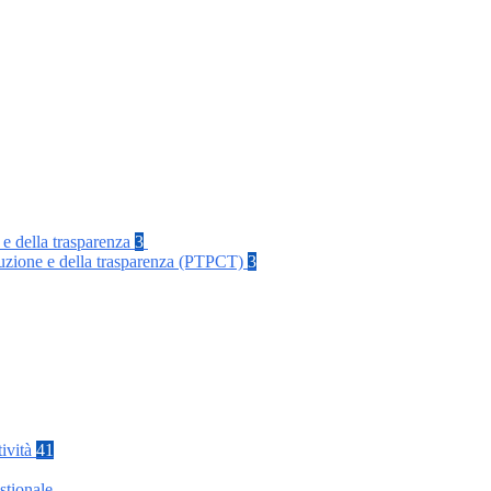
 e della trasparenza
3
rruzione e della trasparenza (PTPCT)
3
tività
41
stionale