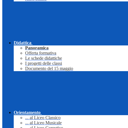
Didattica
Panoramica
Offerta formativa
Le schede didattiche
I progetti delle classi
Documento del 15 maggio
Orientamento
... al Liceo Classico
... al Liceo Musicale
... al Liceo Coreutico