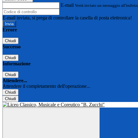
E-mail
Verrà inviato un messaggio all'indirizz
E-mail inviata, si prega di controllare la casella di posta elettronica!
Errore
Chiudi
Successo
Chiudi
Informazione
Chiudi
Attendere...
Attendere il completamento dell'operazione...
Chiudi
Chiudi