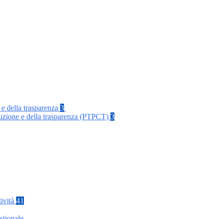
 e della trasparenza
3
rruzione e della trasparenza (PTPCT)
3
tività
41
stionale