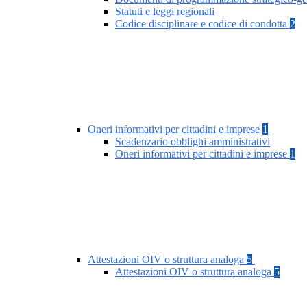
Statuti e leggi regionali
Codice disciplinare e codice di condotta
2
Oneri informativi per cittadini e imprese
1
Scadenzario obblighi amministrativi
Oneri informativi per cittadini e imprese
1
Attestazioni OIV o struttura analoga
5
Attestazioni OIV o struttura analoga
5