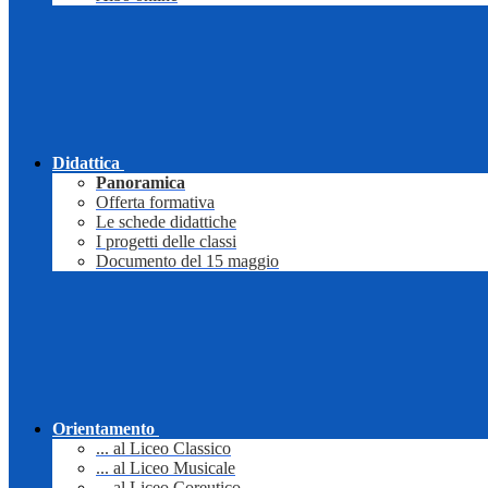
Didattica
Panoramica
Offerta formativa
Le schede didattiche
I progetti delle classi
Documento del 15 maggio
Orientamento
... al Liceo Classico
... al Liceo Musicale
... al Liceo Coreutico