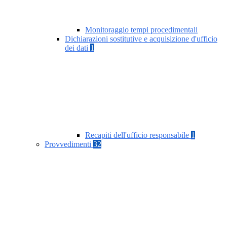
Monitoraggio tempi procedimentali
Dichiarazioni sostitutive e acquisizione d'ufficio
dei dati
1
Recapiti dell'ufficio responsabile
1
Provvedimenti
32