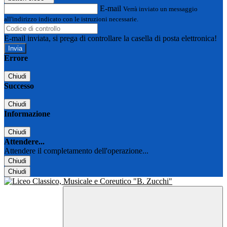
E-mail
Verrà inviato un messaggio
all'indirizzo indicato con le istruzioni necessarie.
E-mail inviata, si prega di controllare la casella di posta elettronica!
Errore
Chiudi
Successo
Chiudi
Informazione
Chiudi
Attendere...
Attendere il completamento dell'operazione...
Chiudi
Chiudi