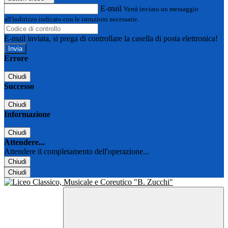
E-mail
Verrà inviato un messaggio
all'indirizzo indicato con le istruzioni necessarie.
E-mail inviata, si prega di controllare la casella di posta elettronica!
Errore
Chiudi
Successo
Chiudi
Informazione
Chiudi
Attendere...
Attendere il completamento dell'operazione...
Chiudi
Chiudi