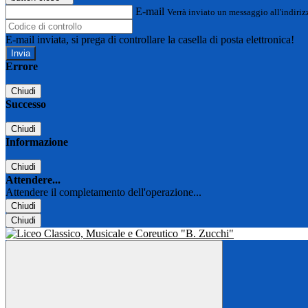
E-mail
Verrà inviato un messaggio all'indirizz
E-mail inviata, si prega di controllare la casella di posta elettronica!
Errore
Chiudi
Successo
Chiudi
Informazione
Chiudi
Attendere...
Attendere il completamento dell'operazione...
Chiudi
Chiudi