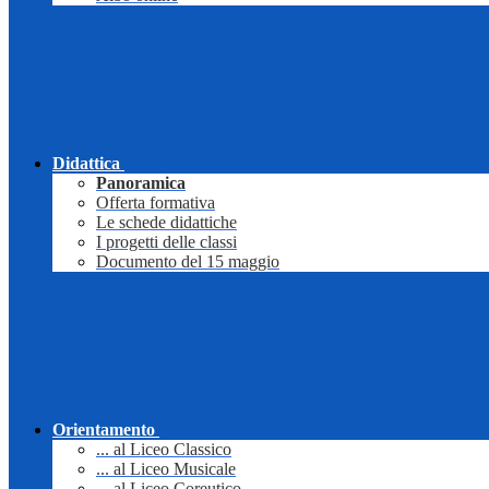
Didattica
Panoramica
Offerta formativa
Le schede didattiche
I progetti delle classi
Documento del 15 maggio
Orientamento
... al Liceo Classico
... al Liceo Musicale
... al Liceo Coreutico