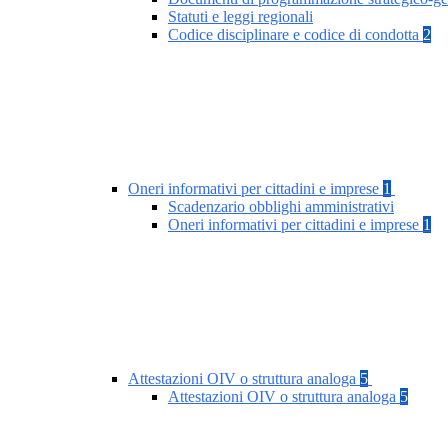
Statuti e leggi regionali
Codice disciplinare e codice di condotta
2
Oneri informativi per cittadini e imprese
1
Scadenzario obblighi amministrativi
Oneri informativi per cittadini e imprese
1
Attestazioni OIV o struttura analoga
5
Attestazioni OIV o struttura analoga
5