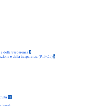
 e della trasparenza
3
rruzione e della trasparenza (PTPCT)
3
tività
41
stionale