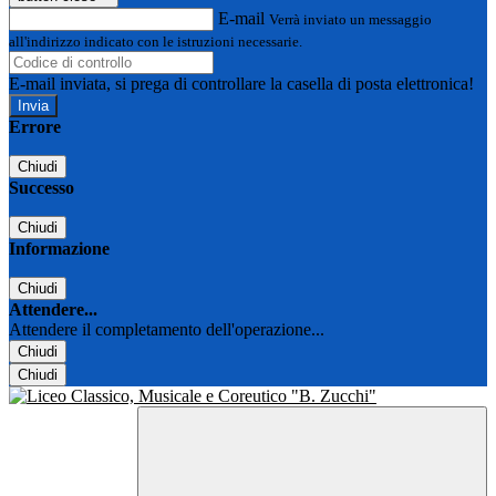
E-mail
Verrà inviato un messaggio
all'indirizzo indicato con le istruzioni necessarie.
E-mail inviata, si prega di controllare la casella di posta elettronica!
Errore
Chiudi
Successo
Chiudi
Informazione
Chiudi
Attendere...
Attendere il completamento dell'operazione...
Chiudi
Chiudi