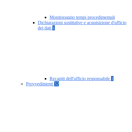
Monitoraggio tempi procedimentali
Dichiarazioni sostitutive e acquisizione d'ufficio
dei dati
1
Recapiti dell'ufficio responsabile
1
Provvedimenti
32