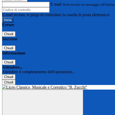
E-mail
Verrà inviato un messaggio all'indirizz
E-mail inviata, si prega di controllare la casella di posta elettronica!
Errore
Chiudi
Successo
Chiudi
Informazione
Chiudi
Attendere...
Attendere il completamento dell'operazione...
Chiudi
Chiudi