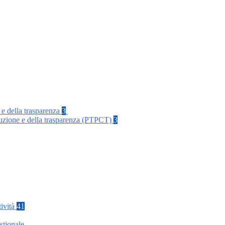
 e della trasparenza
3
rruzione e della trasparenza (PTPCT)
3
tività
41
stionale