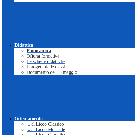
Didattica
Panoramica
Offerta formativa
Le schede didattiche
I progetti delle classi
Documento del 15 maggio
Orientamento
... al Liceo Classico
... al Liceo Musicale
... al Liceo Coreutico