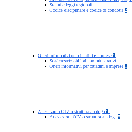
Statuti e leggi regionali
Codice disciplinare e codice di condotta
2
Oneri informativi per cittadini e imprese
1
Scadenzario obblighi amministrativi
Oneri informativi per cittadini e imprese
1
Attestazioni OIV o struttura analoga
5
Attestazioni OIV o struttura analoga
5