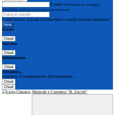
E-mail
Verrà inviato un messaggio
all'indirizzo indicato con le istruzioni necessarie.
E-mail inviata, si prega di controllare la casella di posta elettronica!
Errore
Chiudi
Successo
Chiudi
Informazione
Chiudi
Attendere...
Attendere il completamento dell'operazione...
Chiudi
Chiudi