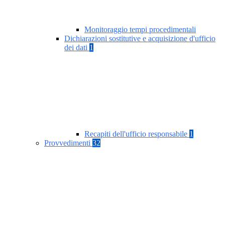
Monitoraggio tempi procedimentali
Dichiarazioni sostitutive e acquisizione d'ufficio
dei dati
1
Recapiti dell'ufficio responsabile
1
Provvedimenti
32