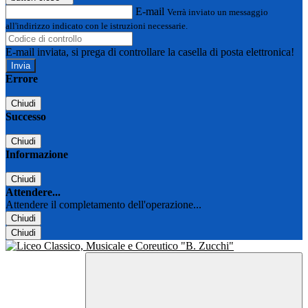
E-mail
Verrà inviato un messaggio
all'indirizzo indicato con le istruzioni necessarie.
E-mail inviata, si prega di controllare la casella di posta elettronica!
Errore
Chiudi
Successo
Chiudi
Informazione
Chiudi
Attendere...
Attendere il completamento dell'operazione...
Chiudi
Chiudi