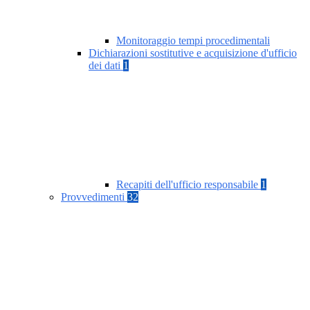
Monitoraggio tempi procedimentali
Dichiarazioni sostitutive e acquisizione d'ufficio
dei dati
1
Recapiti dell'ufficio responsabile
1
Provvedimenti
32