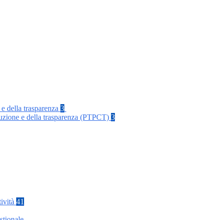
 e della trasparenza
3
rruzione e della trasparenza (PTPCT)
3
tività
41
stionale