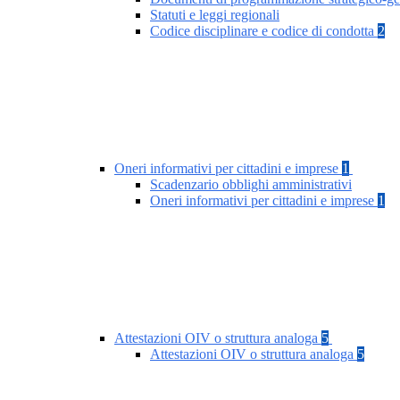
Statuti e leggi regionali
Codice disciplinare e codice di condotta
2
Oneri informativi per cittadini e imprese
1
Scadenzario obblighi amministrativi
Oneri informativi per cittadini e imprese
1
Attestazioni OIV o struttura analoga
5
Attestazioni OIV o struttura analoga
5