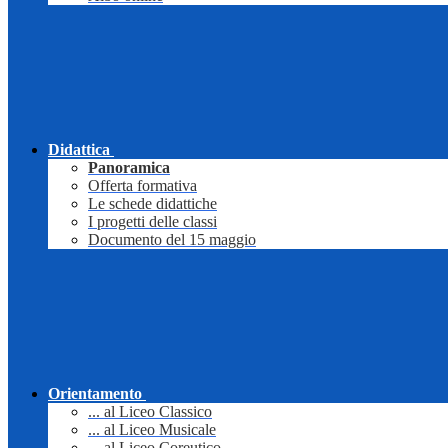
Didattica
Panoramica
Offerta formativa
Le schede didattiche
I progetti delle classi
Documento del 15 maggio
Orientamento
... al Liceo Classico
... al Liceo Musicale
... al Liceo Coreutico