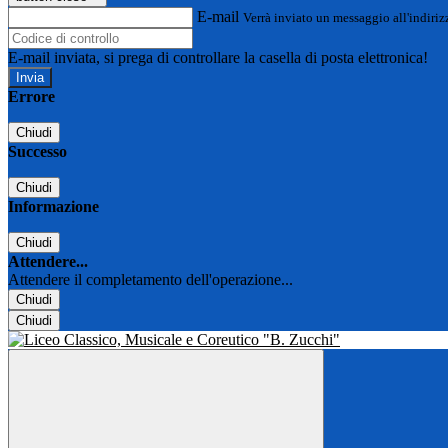
E-mail
Verrà inviato un messaggio all'indirizz
E-mail inviata, si prega di controllare la casella di posta elettronica!
Errore
Chiudi
Successo
Chiudi
Informazione
Chiudi
Attendere...
Attendere il completamento dell'operazione...
Chiudi
Chiudi