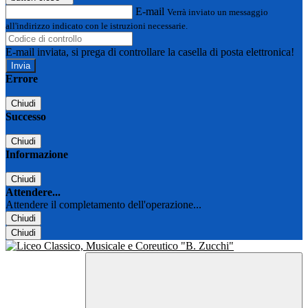
E-mail
Verrà inviato un messaggio
all'indirizzo indicato con le istruzioni necessarie.
E-mail inviata, si prega di controllare la casella di posta elettronica!
Errore
Chiudi
Successo
Chiudi
Informazione
Chiudi
Attendere...
Attendere il completamento dell'operazione...
Chiudi
Chiudi