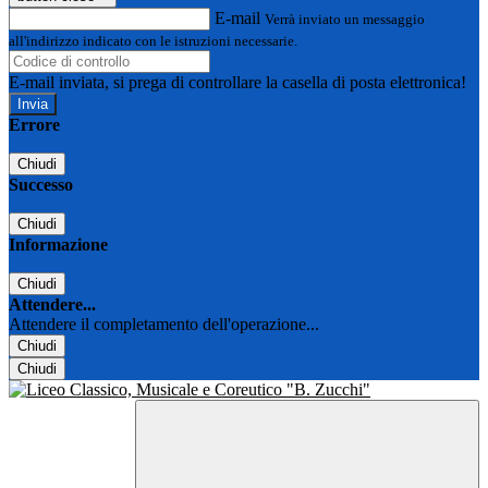
E-mail
Verrà inviato un messaggio
all'indirizzo indicato con le istruzioni necessarie.
E-mail inviata, si prega di controllare la casella di posta elettronica!
Errore
Chiudi
Successo
Chiudi
Informazione
Chiudi
Attendere...
Attendere il completamento dell'operazione...
Chiudi
Chiudi