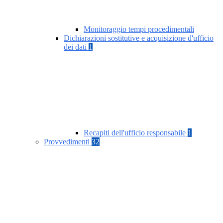
Monitoraggio tempi procedimentali
Dichiarazioni sostitutive e acquisizione d'ufficio
dei dati
1
Recapiti dell'ufficio responsabile
1
Provvedimenti
32