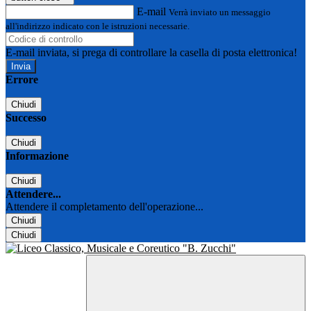
E-mail
Verrà inviato un messaggio
all'indirizzo indicato con le istruzioni necessarie.
E-mail inviata, si prega di controllare la casella di posta elettronica!
Errore
Chiudi
Successo
Chiudi
Informazione
Chiudi
Attendere...
Attendere il completamento dell'operazione...
Chiudi
Chiudi