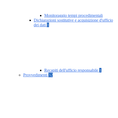
Monitoraggio tempi procedimentali
Dichiarazioni sostitutive e acquisizione d'ufficio
dei dati
1
Recapiti dell'ufficio responsabile
1
Provvedimenti
32