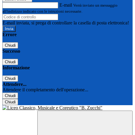
E-mail
Verrà inviato un messaggio
all'indirizzo indicato con le istruzioni necessarie.
E-mail inviata, si prega di controllare la casella di posta elettronica!
Errore
Chiudi
Successo
Chiudi
Informazione
Chiudi
Attendere...
Attendere il completamento dell'operazione...
Chiudi
Chiudi