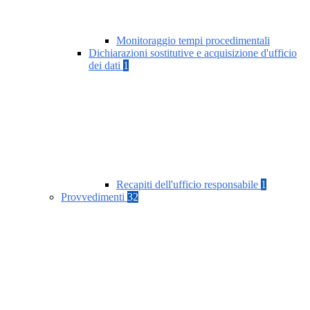
Monitoraggio tempi procedimentali
Dichiarazioni sostitutive e acquisizione d'ufficio
dei dati
1
Recapiti dell'ufficio responsabile
1
Provvedimenti
32