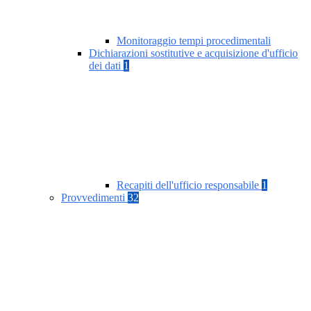
Monitoraggio tempi procedimentali
Dichiarazioni sostitutive e acquisizione d'ufficio
dei dati
1
Recapiti dell'ufficio responsabile
1
Provvedimenti
32