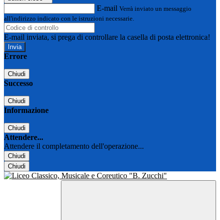
E-mail
Verrà inviato un messaggio
all'indirizzo indicato con le istruzioni necessarie.
E-mail inviata, si prega di controllare la casella di posta elettronica!
Errore
Chiudi
Successo
Chiudi
Informazione
Chiudi
Attendere...
Attendere il completamento dell'operazione...
Chiudi
Chiudi