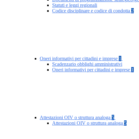
Statuti e leggi regionali
Codice disciplinare e codice di condotta
2
Oneri informativi per cittadini e imprese
1
Scadenzario obblighi amministrativi
Oneri informativi per cittadini e imprese
1
Attestazioni OIV o struttura analoga
5
Attestazioni OIV o struttura analoga
5