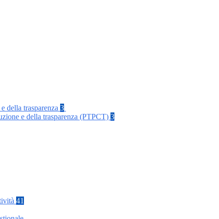
 e della trasparenza
3
rruzione e della trasparenza (PTPCT)
3
tività
41
stionale