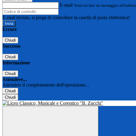
E-mail
Verrà inviato un messaggio all'indirizz
E-mail inviata, si prega di controllare la casella di posta elettronica!
Errore
Chiudi
Successo
Chiudi
Informazione
Chiudi
Attendere...
Attendere il completamento dell'operazione...
Chiudi
Chiudi