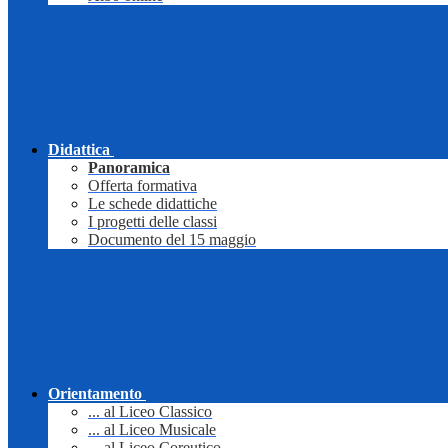
Didattica
Panoramica
Offerta formativa
Le schede didattiche
I progetti delle classi
Documento del 15 maggio
Orientamento
... al Liceo Classico
... al Liceo Musicale
... al Liceo Coreutico