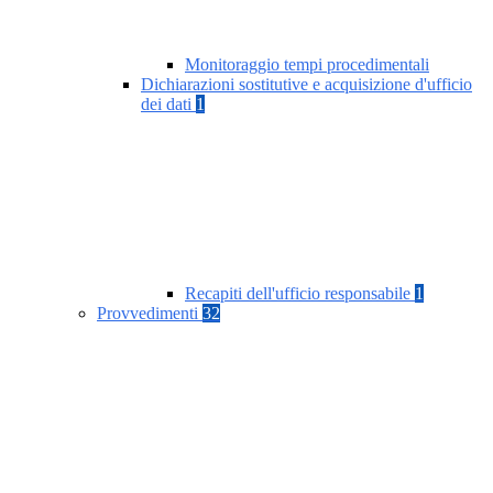
Monitoraggio tempi procedimentali
Dichiarazioni sostitutive e acquisizione d'ufficio
dei dati
1
Recapiti dell'ufficio responsabile
1
Provvedimenti
32