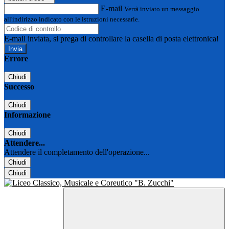
E-mail
Verrà inviato un messaggio
all'indirizzo indicato con le istruzioni necessarie.
E-mail inviata, si prega di controllare la casella di posta elettronica!
Errore
Chiudi
Successo
Chiudi
Informazione
Chiudi
Attendere...
Attendere il completamento dell'operazione...
Chiudi
Chiudi