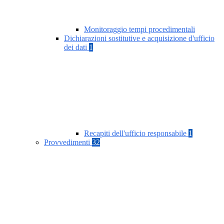
Monitoraggio tempi procedimentali
Dichiarazioni sostitutive e acquisizione d'ufficio
dei dati
1
Recapiti dell'ufficio responsabile
1
Provvedimenti
32