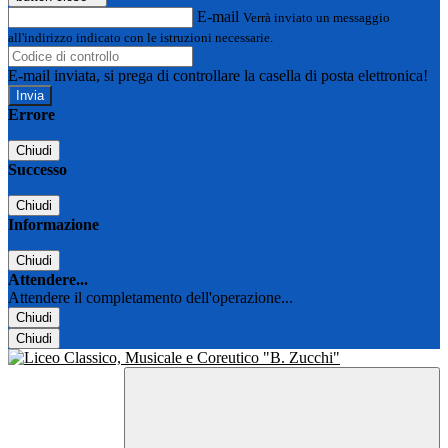
E-mail
Verrà inviato un messaggio
all'indirizzo indicato con le istruzioni necessarie.
E-mail inviata, si prega di controllare la casella di posta elettronica!
Errore
Chiudi
Successo
Chiudi
Informazione
Chiudi
Attendere...
Attendere il completamento dell'operazione...
Chiudi
Chiudi