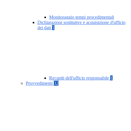
Monitoraggio tempi procedimentali
Dichiarazioni sostitutive e acquisizione d'ufficio
dei dati
1
Recapiti dell'ufficio responsabile
1
Provvedimenti
32