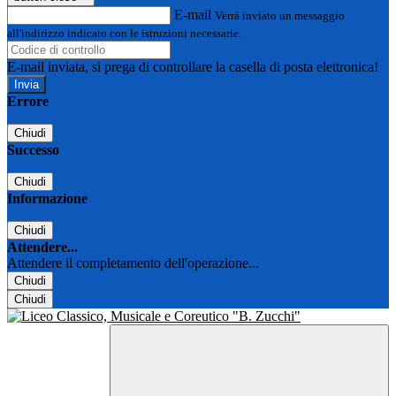
E-mail
Verrà inviato un messaggio
all'indirizzo indicato con le istruzioni necessarie.
E-mail inviata, si prega di controllare la casella di posta elettronica!
Errore
Chiudi
Successo
Chiudi
Informazione
Chiudi
Attendere...
Attendere il completamento dell'operazione...
Chiudi
Chiudi