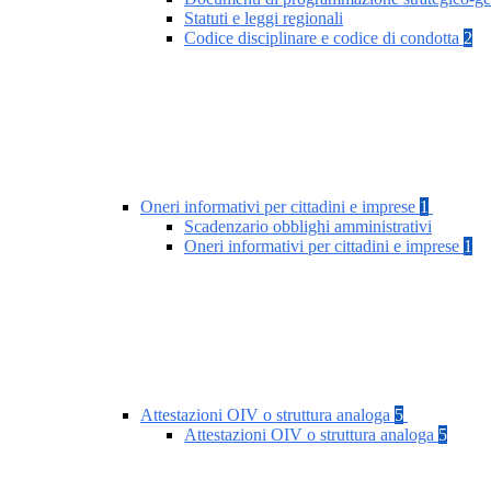
Statuti e leggi regionali
Codice disciplinare e codice di condotta
2
Oneri informativi per cittadini e imprese
1
Scadenzario obblighi amministrativi
Oneri informativi per cittadini e imprese
1
Attestazioni OIV o struttura analoga
5
Attestazioni OIV o struttura analoga
5