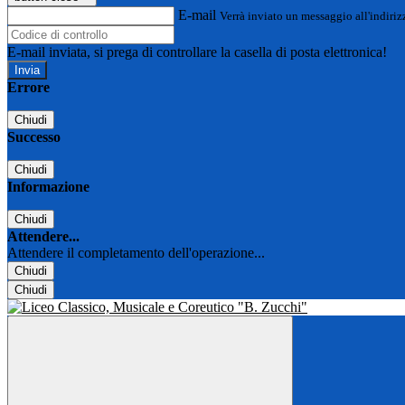
E-mail
Verrà inviato un messaggio all'indirizz
E-mail inviata, si prega di controllare la casella di posta elettronica!
Errore
Chiudi
Successo
Chiudi
Informazione
Chiudi
Attendere...
Attendere il completamento dell'operazione...
Chiudi
Chiudi