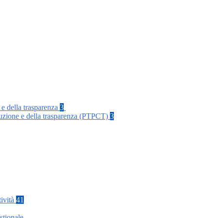
 e della trasparenza
3
rruzione e della trasparenza (PTPCT)
3
tività
41
stionale