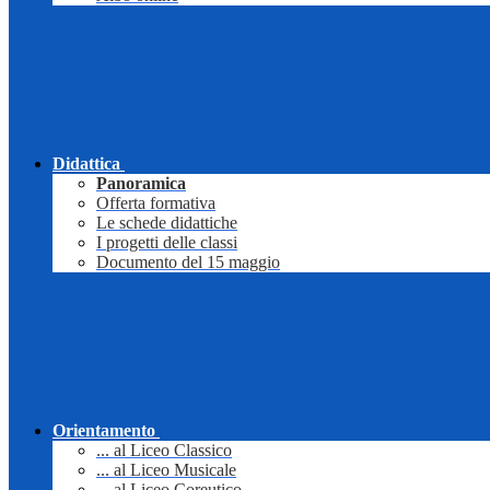
Didattica
Panoramica
Offerta formativa
Le schede didattiche
I progetti delle classi
Documento del 15 maggio
Orientamento
... al Liceo Classico
... al Liceo Musicale
... al Liceo Coreutico