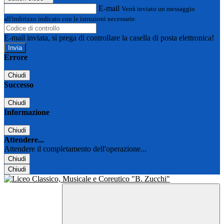
E-mail
Verrà inviato un messaggio
all'indirizzo indicato con le istruzioni necessarie.
E-mail inviata, si prega di controllare la casella di posta elettronica!
Errore
Chiudi
Successo
Chiudi
Informazione
Chiudi
Attendere...
Attendere il completamento dell'operazione...
Chiudi
Chiudi