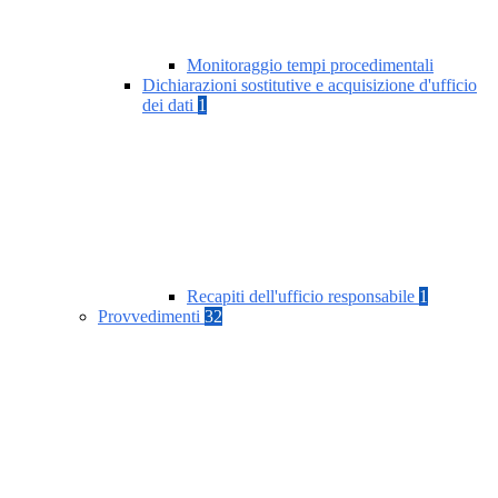
Monitoraggio tempi procedimentali
Dichiarazioni sostitutive e acquisizione d'ufficio
dei dati
1
Recapiti dell'ufficio responsabile
1
Provvedimenti
32