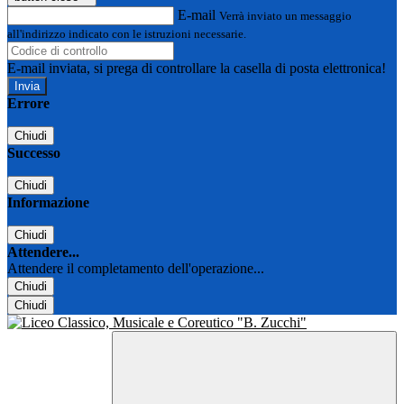
E-mail
Verrà inviato un messaggio
all'indirizzo indicato con le istruzioni necessarie.
E-mail inviata, si prega di controllare la casella di posta elettronica!
Errore
Chiudi
Successo
Chiudi
Informazione
Chiudi
Attendere...
Attendere il completamento dell'operazione...
Chiudi
Chiudi