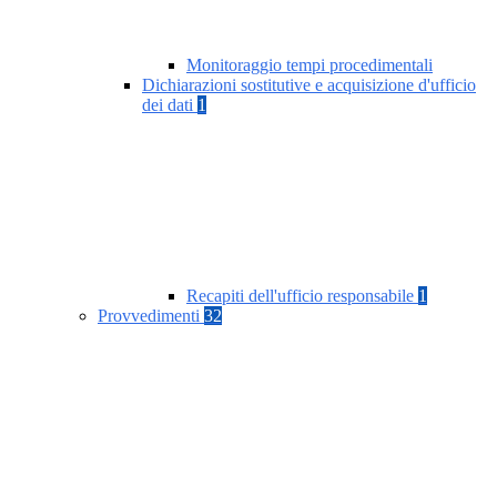
Monitoraggio tempi procedimentali
Dichiarazioni sostitutive e acquisizione d'ufficio
dei dati
1
Recapiti dell'ufficio responsabile
1
Provvedimenti
32