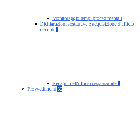
Monitoraggio tempi procedimentali
Dichiarazioni sostitutive e acquisizione d'ufficio
dei dati
1
Recapiti dell'ufficio responsabile
1
Provvedimenti
32