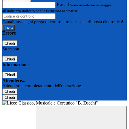
E-mail
Verrà inviato un messaggio
all'indirizzo indicato con le istruzioni necessarie.
E-mail inviata, si prega di controllare la casella di posta elettronica!
Errore
Chiudi
Successo
Chiudi
Informazione
Chiudi
Attendere...
Attendere il completamento dell'operazione...
Chiudi
Chiudi