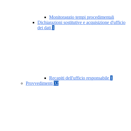
Monitoraggio tempi procedimentali
Dichiarazioni sostitutive e acquisizione d'ufficio
dei dati
1
Recapiti dell'ufficio responsabile
1
Provvedimenti
32