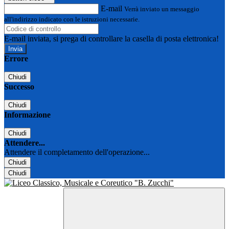
E-mail
Verrà inviato un messaggio
all'indirizzo indicato con le istruzioni necessarie.
E-mail inviata, si prega di controllare la casella di posta elettronica!
Errore
Chiudi
Successo
Chiudi
Informazione
Chiudi
Attendere...
Attendere il completamento dell'operazione...
Chiudi
Chiudi