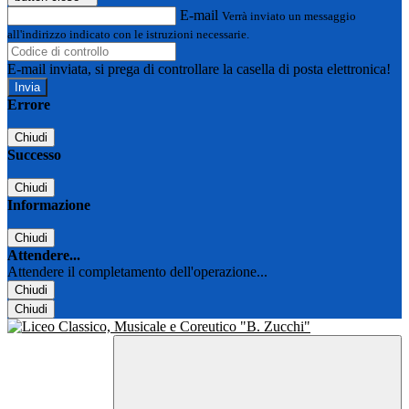
E-mail
Verrà inviato un messaggio
all'indirizzo indicato con le istruzioni necessarie.
E-mail inviata, si prega di controllare la casella di posta elettronica!
Errore
Chiudi
Successo
Chiudi
Informazione
Chiudi
Attendere...
Attendere il completamento dell'operazione...
Chiudi
Chiudi