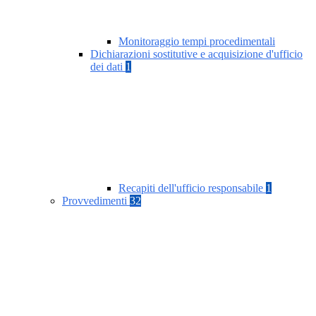
Monitoraggio tempi procedimentali
Dichiarazioni sostitutive e acquisizione d'ufficio
dei dati
1
Recapiti dell'ufficio responsabile
1
Provvedimenti
32