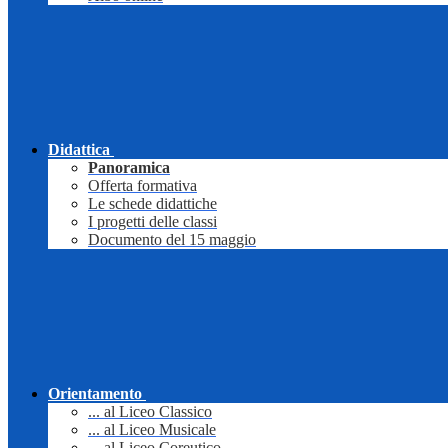
Didattica
Panoramica
Offerta formativa
Le schede didattiche
I progetti delle classi
Documento del 15 maggio
Orientamento
... al Liceo Classico
... al Liceo Musicale
... al Liceo Coreutico