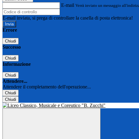
E-mail
Verrà inviato un messaggio all'indirizz
E-mail inviata, si prega di controllare la casella di posta elettronica!
Errore
Chiudi
Successo
Chiudi
Informazione
Chiudi
Attendere...
Attendere il completamento dell'operazione...
Chiudi
Chiudi