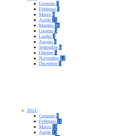
Gennaio
5
Febbraio
5
Marzo
8
Aprile
21
Maggio
16
Giugno
5
Luglio
2
Agosto
6
Settembre
6
Ottobre
5
Novembre
12
Dicembre
5
2024
Gennaio
9
Febbraio
11
Marzo
19
Aprile
13