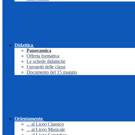
Didattica
Panoramica
Offerta formativa
Le schede didattiche
I progetti delle classi
Documento del 15 maggio
Orientamento
... al Liceo Classico
... al Liceo Musicale
... al Liceo Coreutico