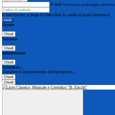
E-mail
Verrà inviato un messaggio all'indirizz
E-mail inviata, si prega di controllare la casella di posta elettronica!
Errore
Chiudi
Successo
Chiudi
Informazione
Chiudi
Attendere...
Attendere il completamento dell'operazione...
Chiudi
Chiudi