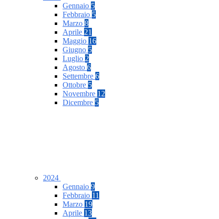
Gennaio
5
Febbraio
5
Marzo
8
Aprile
21
Maggio
16
Giugno
5
Luglio
2
Agosto
6
Settembre
6
Ottobre
5
Novembre
12
Dicembre
5
2024
Gennaio
9
Febbraio
11
Marzo
19
Aprile
13