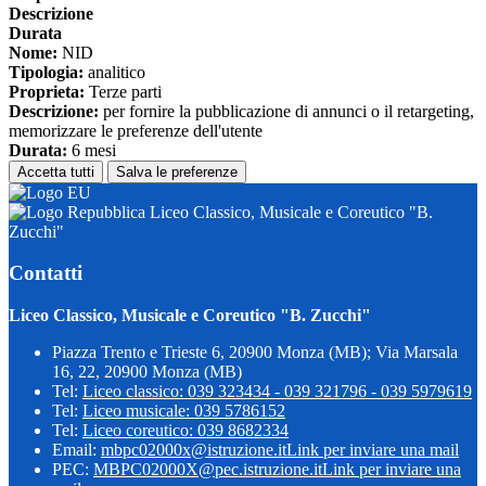
Descrizione
Durata
Nome:
NID
Tipologia:
analitico
Proprieta:
Terze parti
Descrizione:
per fornire la pubblicazione di annunci o il retargeting,
memorizzare le preferenze dell'utente
Durata:
6 mesi
Accetta tutti
Salva le preferenze
Liceo Classico, Musicale e Coreutico "B.
Zucchi"
Contatti
Liceo Classico, Musicale e Coreutico "B. Zucchi"
Piazza Trento e Trieste 6, 20900 Monza (MB); Via Marsala
16, 22, 20900 Monza (MB)
Tel:
Liceo classico: 039 323434 - 039 321796 - 039 5979619
Tel:
Liceo musicale: 039 5786152
Tel:
Liceo coreutico: 039 8682334
Email:
mbpc02000x@istruzione.it
Link per inviare una mail
PEC:
MBPC02000X@pec.istruzione.it
Link per inviare una