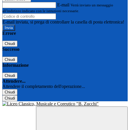
E-mail
Verrà inviato un messaggio
all'indirizzo indicato con le istruzioni necessarie.
E-mail inviata, si prega di controllare la casella di posta elettronica!
Errore
Chiudi
Successo
Chiudi
Informazione
Chiudi
Attendere...
Attendere il completamento dell'operazione...
Chiudi
Chiudi