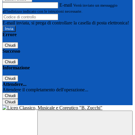
E-mail
Verrà inviato un messaggio
all'indirizzo indicato con le istruzioni necessarie.
E-mail inviata, si prega di controllare la casella di posta elettronica!
Errore
Chiudi
Successo
Chiudi
Informazione
Chiudi
Attendere...
Attendere il completamento dell'operazione...
Chiudi
Chiudi