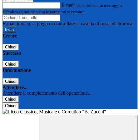
E-mail
Verrà inviato un messaggio
all'indirizzo indicato con le istruzioni necessarie.
E-mail inviata, si prega di controllare la casella di posta elettronica!
Errore
Chiudi
Successo
Chiudi
Informazione
Chiudi
Attendere...
Attendere il completamento dell'operazione...
Chiudi
Chiudi