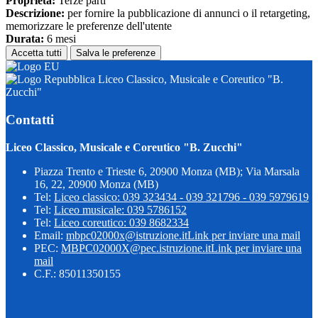
Proprieta:
Terze parti
Descrizione:
per fornire la pubblicazione di annunci o il retargeting,
memorizzare le preferenze dell'utente
Durata:
6 mesi
Accetta tutti
Salva le preferenze
Liceo Classico, Musicale e Coreutico "B.
Zucchi"
Contatti
Liceo Classico, Musicale e Coreutico "B. Zucchi"
Piazza Trento e Trieste 6, 20900 Monza (MB); Via Marsala
16, 22, 20900 Monza (MB)
Tel:
Liceo classico: 039 323434 - 039 321796 - 039 5979619
Tel:
Liceo musicale: 039 5786152
Tel:
Liceo coreutico: 039 8682334
Email:
mbpc02000x@istruzione.it
Link per inviare una mail
PEC:
MBPC02000X@pec.istruzione.it
Link per inviare una
mail
C.F.: 85011350155