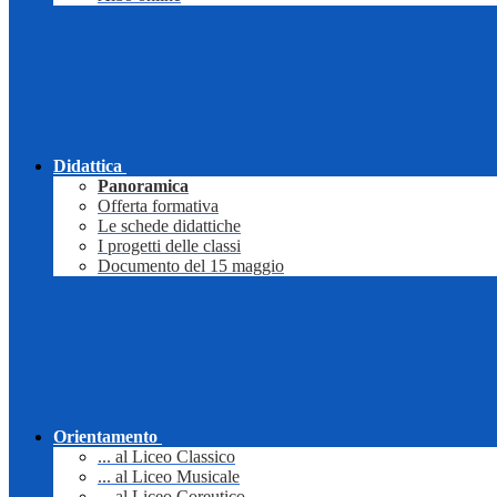
Didattica
Panoramica
Offerta formativa
Le schede didattiche
I progetti delle classi
Documento del 15 maggio
Orientamento
... al Liceo Classico
... al Liceo Musicale
... al Liceo Coreutico