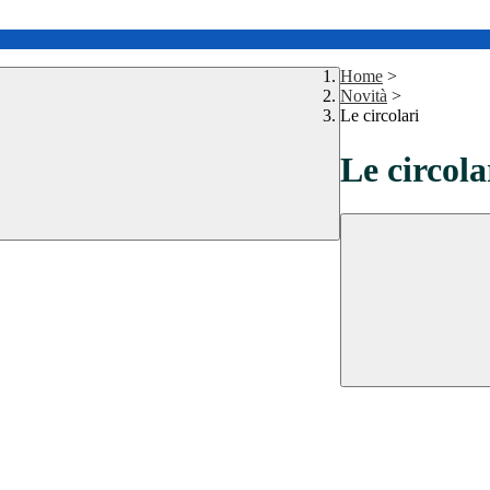
Home
>
Novità
>
Le circolari
Le circola