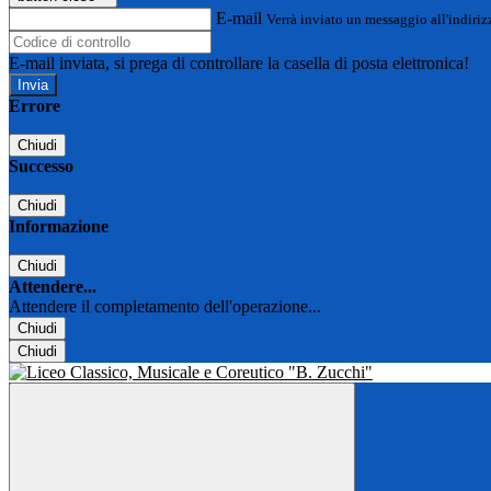
E-mail
Verrà inviato un messaggio all'indirizz
E-mail inviata, si prega di controllare la casella di posta elettronica!
Errore
Chiudi
Successo
Chiudi
Informazione
Chiudi
Attendere...
Attendere il completamento dell'operazione...
Chiudi
Chiudi