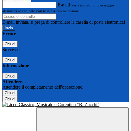
E-mail
Verrà inviato un messaggio
all'indirizzo indicato con le istruzioni necessarie.
E-mail inviata, si prega di controllare la casella di posta elettronica!
Errore
Chiudi
Successo
Chiudi
Informazione
Chiudi
Attendere...
Attendere il completamento dell'operazione...
Chiudi
Chiudi