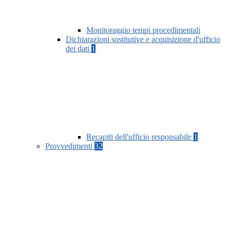
Monitoraggio tempi procedimentali
Dichiarazioni sostitutive e acquisizione d'ufficio
dei dati
1
Recapiti dell'ufficio responsabile
1
Provvedimenti
32