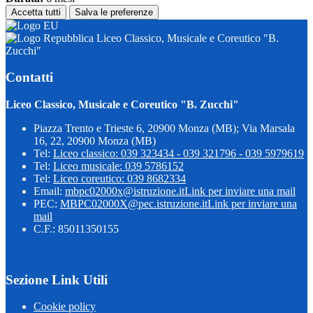
Accetta tutti
Salva le preferenze
Liceo Classico, Musicale e Coreutico "B.
Zucchi"
Contatti
Liceo Classico, Musicale e Coreutico "B. Zucchi"
Piazza Trento e Trieste 6, 20900 Monza (MB); Via Marsala
16, 22, 20900 Monza (MB)
Tel:
Liceo classico: 039 323434 - 039 321796 - 039 5979619
Tel:
Liceo musicale: 039 5786152
Tel:
Liceo coreutico: 039 8682334
Email:
mbpc02000x@istruzione.it
Link per inviare una mail
PEC:
MBPC02000X@pec.istruzione.it
Link per inviare una
mail
C.F.: 85011350155
Sezione Link Utili
Cookie policy