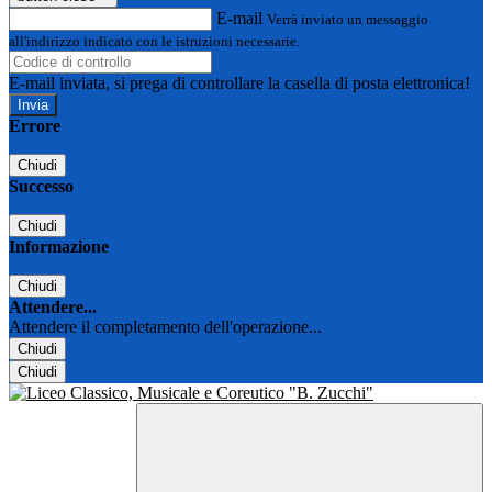
E-mail
Verrà inviato un messaggio
all'indirizzo indicato con le istruzioni necessarie.
E-mail inviata, si prega di controllare la casella di posta elettronica!
Errore
Chiudi
Successo
Chiudi
Informazione
Chiudi
Attendere...
Attendere il completamento dell'operazione...
Chiudi
Chiudi