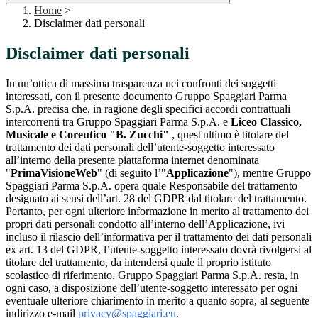
Home
>
Disclaimer dati personali
Disclaimer dati personali
In un’ottica di massima trasparenza nei confronti dei soggetti
interessati, con il presente documento Gruppo Spaggiari Parma
S.p.A. precisa che, in ragione degli specifici accordi contrattuali
intercorrenti tra Gruppo Spaggiari Parma S.p.A. e
Liceo Classico,
Musicale e Coreutico "B. Zucchi"
, quest'ultimo è titolare del
trattamento dei dati personali dell’utente-soggetto interessato
all’interno della presente piattaforma internet denominata
"
PrimaVisioneWeb
" (di seguito l’"
Applicazione
"), mentre Gruppo
Spaggiari Parma S.p.A. opera quale Responsabile del trattamento
designato ai sensi dell’art. 28 del GDPR dal titolare del trattamento.
Pertanto, per ogni ulteriore informazione in merito al trattamento dei
propri dati personali condotto all’interno dell’Applicazione, ivi
incluso il rilascio dell’informativa per il trattamento dei dati personali
ex art. 13 del GDPR, l’utente-soggetto interessato dovrà rivolgersi al
titolare del trattamento, da intendersi quale il proprio istituto
scolastico di riferimento. Gruppo Spaggiari Parma S.p.A. resta, in
ogni caso, a disposizione dell’utente-soggetto interessato per ogni
eventuale ulteriore chiarimento in merito a quanto sopra, al seguente
indirizzo e-mail
privacy@spaggiari.eu
.