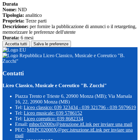
Durata
Nome:
NID
Tipologia:
analitico
Proprieta:
Terze parti
Descrizione:
per fornire la pubblicazione di annunci o il retargeting,
memorizzare le preferenze dell'utente
Durata:
6 mesi
Accetta tutti
Salva le preferenze
Liceo Classico, Musicale e Coreutico "B.
Zucchi"
Contatti
Liceo Classico, Musicale e Coreutico "B. Zucchi"
Piazza Trento e Trieste 6, 20900 Monza (MB); Via Marsala
16, 22, 20900 Monza (MB)
Tel:
Liceo classico: 039 323434 - 039 321796 - 039 5979619
Tel:
Liceo musicale: 039 5786152
Tel:
Liceo coreutico: 039 8682334
Email:
mbpc02000x@istruzione.it
Link per inviare una mail
PEC:
MBPC02000X@pec.istruzione.it
Link per inviare una
mail