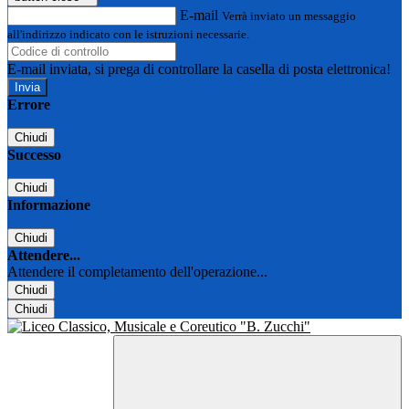
E-mail
Verrà inviato un messaggio
all'indirizzo indicato con le istruzioni necessarie.
E-mail inviata, si prega di controllare la casella di posta elettronica!
Errore
Chiudi
Successo
Chiudi
Informazione
Chiudi
Attendere...
Attendere il completamento dell'operazione...
Chiudi
Chiudi