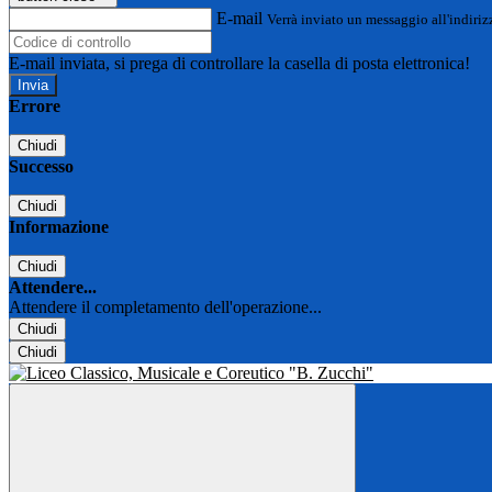
E-mail
Verrà inviato un messaggio all'indirizz
E-mail inviata, si prega di controllare la casella di posta elettronica!
Errore
Chiudi
Successo
Chiudi
Informazione
Chiudi
Attendere...
Attendere il completamento dell'operazione...
Chiudi
Chiudi