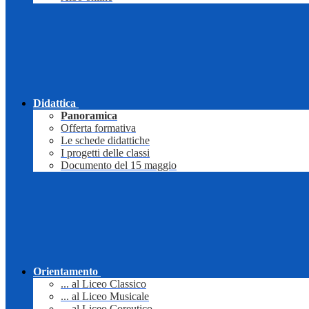
Didattica
Panoramica
Offerta formativa
Le schede didattiche
I progetti delle classi
Documento del 15 maggio
Orientamento
... al Liceo Classico
... al Liceo Musicale
... al Liceo Coreutico