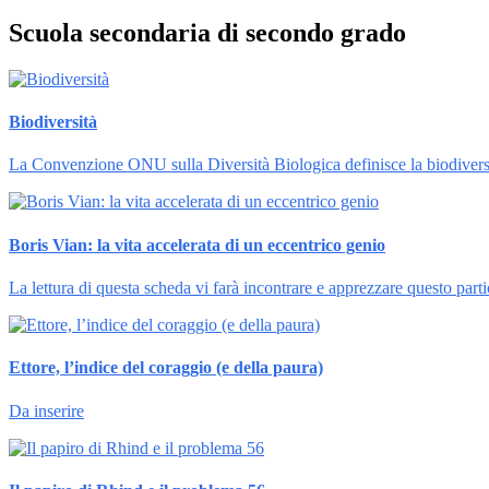
Scuola secondaria di secondo grado
Biodiversità
La Convenzione ONU sulla Diversità Biologica definisce la biodiversità 
Boris Vian: la vita accelerata di un eccentrico genio
La lettura di questa scheda vi farà incontrare e apprezzare questo part
Ettore, l’indice del coraggio (e della paura)
Da inserire