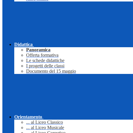
Didattica
Panoramica
Offerta formativa
Le schede didattiche
I progetti delle classi
Documento del 15 maggio
Orientamento
... al Liceo Classico
... al Liceo Musicale
... al Liceo Coreutico