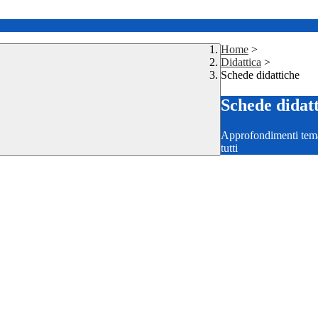
Home
>
Didattica
>
Schede didattiche
Schede didat
Approfondimenti temati
tutti