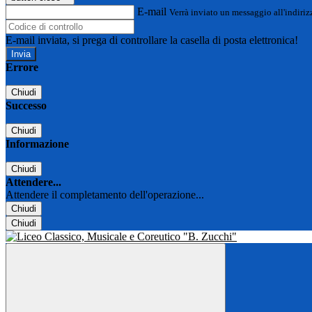
E-mail
Verrà inviato un messaggio all'indirizz
E-mail inviata, si prega di controllare la casella di posta elettronica!
Errore
Chiudi
Successo
Chiudi
Informazione
Chiudi
Attendere...
Attendere il completamento dell'operazione...
Chiudi
Chiudi