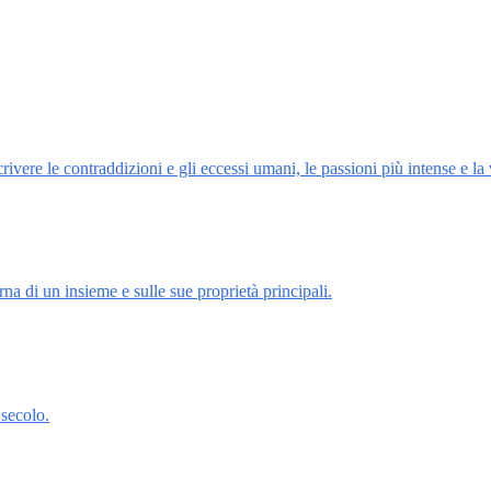
rivere le contraddizioni e gli eccessi umani, le passioni più intense e la 
na di un insieme e sulle sue proprietà principali.
 secolo.